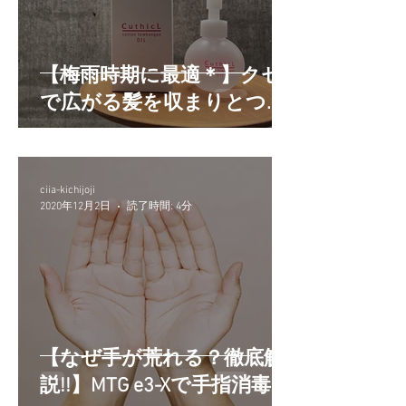
【梅雨時期に最適＊】クセ
で広がる髪を収まりとつや
のある髪へ。
ciia-kichijoji
2020年12月2日
読了時間: 4分
【なぜ手が荒れる？徹底解
説!!】MTG e3-Xで手指消毒は