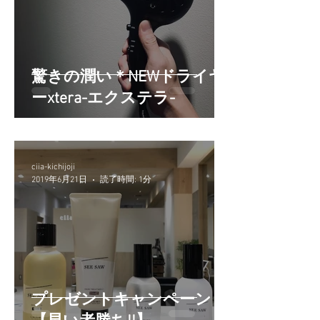
驚きの潤い＊NEWドライヤ
ーxtera-エクステラ-
ciia-kichijoji
2019年6月21日
読了時間: 1分
プレゼントキャンペーン