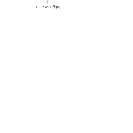
これは驚異的!!ドライが楽
TEL / WEB予約
しくなるケア剤。
ciia-kichijoji
2019年5月25日
読了時間: 1分
ciiaのNET通販