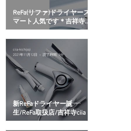
ReFa(リファ)ドライヤース
マート人気です＊吉祥寺美
容室
ciia-kichijoji
2021年11月12日
読了時間: 3分
新ReFaドライヤー誕
生/ReFa取扱店/吉祥寺ciia