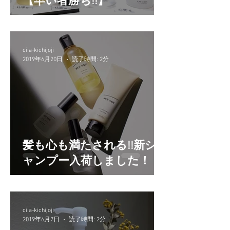
【早い者勝ち!!】
ciia-kichijoji
2019年6月20日
読了時間: 2分
髪も心も満たされる!!新シ
ャンプー入荷しました！
ciia-kichijoji
2019年6月7日
読了時間: 2分