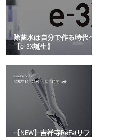
除菌水は自分で作る時代へ
【e-3X誕生】
ciia-kichijoji
2020年10月21日
読了時間: 4分
【NEW】吉祥寺ReFa(リフ