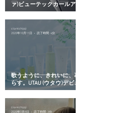
ァ)ビューテックカールアイ
ロン取扱店です＊
ciia-kichijoji
2020年10月11日
読了時間: 4分
歌うように、きれいに、暮
らす。UTAU (ウタウ)デビュ
ー
ciia-kichijoji
2020年7月9日
読了時間: 3分