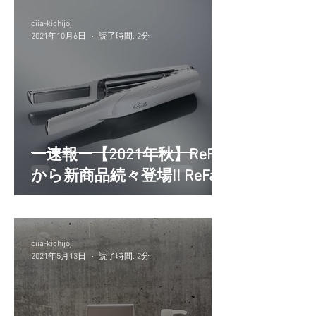
ciia-kichijoji
2021年10月6日
読了時間: 2分
ー速報ー【2021年秋】ReFa
から新商品続々登場!! ReFa
取扱店/吉祥寺美容師ciia
ciia-kichijoji
2021年5月13日
読了時間: 2分