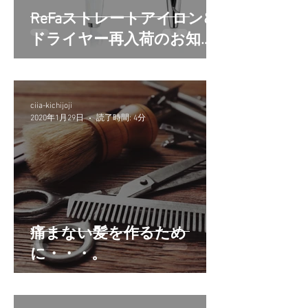
ReFaストレートアイロン&
ドライヤー再入荷のお知ら
せ
ciia-kichijoji
2020年1月29日
読了時間: 4分
痛まない髪を作るため
に・・・。