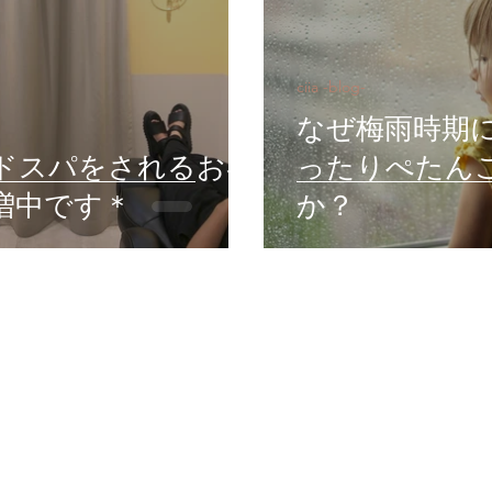
ciia -blog-
なぜ梅雨時期
ドスパをされるお客
ったりぺたん
増中です＊
か？