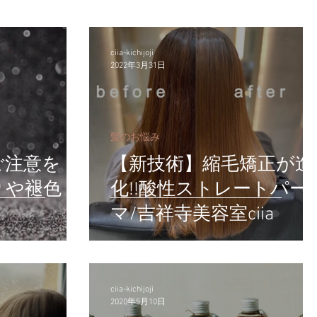
ciia-kichijoji
2022年3月31日
髪のお悩み
ご注意を！
【新技術】縮毛矯正が進
りや褪色
化!!酸性ストレートパー
マ/吉祥寺美容室ciia
ciia-kichijoji
2020年5月10日