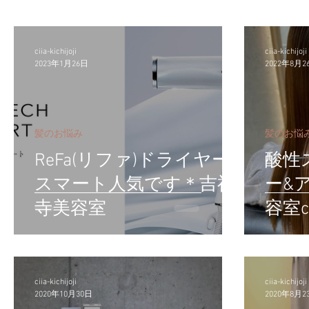
ciia-kichijoji
ciia-kichijoji
2023年1月26日
2022年8月2
髪のお悩み
髪のお悩
ReFa(リファ)ドライヤー
酸性
スマート人気です＊吉祥
ー&
寺美容室
容室ci
ciia-kichijoji
ciia-kichijoji
2020年10月30日
2020年8月2