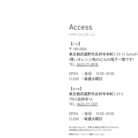
Access
HAIR SALON ciia
【
c
iia
】
〒180-0004
東京都武
蔵野市吉祥寺本町2-25-12 SantaFe
(薄いオレンジ色のビルの地下一階です)
TEL.
0422-27-2818
OPEN ：全日 10:00~20:00
CLOSE ：毎週火曜日
【
arne】
東京都武蔵野市吉祥寺本町2-20-3
TRES吉祥寺1A
TEL.
04
22-27-1
337
OPEN ：全日 10:00~20:00
CLOSE ：毎週火曜日
申し訳ありませんが、営業のお電話はお取次ぎできかねます。
現在新規のお取引は控えさせていただいております。
御用の方はメールにてご連絡くださいませ。