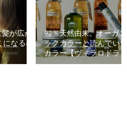
髪のお悩み
に髪が広が
92％天然由来。オーガニ
こになるの
ックカラーと読んでい
カラー【ヴィラロドラ