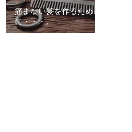
髪のお悩み
痛まない髪を作るため
に・・・。