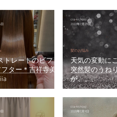
ciia-kichijoji
6日
2022年7月29日
み
髪のお悩み
ストレートのビフォ
天気の変動に
アフター＊吉祥寺美
突然髪のうね
ia
が、、、
ciia-kichijoji
3日
2020年7月9日