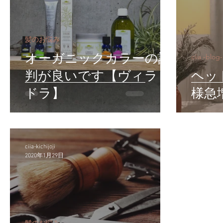
髪のお悩み
オーガニックカラーの評
ciia -blog-
判が良いです【ヴィラロ
ヘッ
ドラ】
様急
ciia-kichijoji
2020年1月29日