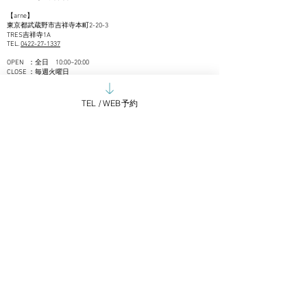
【
arne】
東京都武蔵野市吉祥寺本町2-20-3
TRES吉祥寺1A
TEL.
04
22-27-1
337
OPEN ：全日 10:00~20:00
CLOSE ：毎週火曜日
申し訳ありませんが、営業のお電話はお取次ぎできかねます。
現在新規のお取引は控えさせていただいております。
TEL / WEB予約
御用の方はメールにてご連絡くださいませ。
Google mapで見る
​LINE＠でお問い合わせいただけます
お問い合わせ