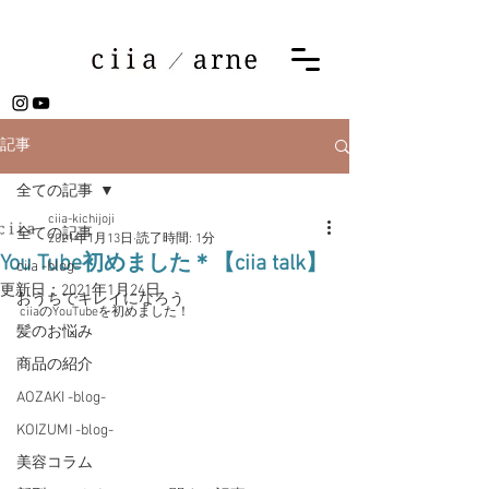
記事
全ての記事
ciia-kichijoji
全ての記事
2021年1月13日
読了時間: 1分
You Tube初めました＊【ciia talk】
ciia -blog-
更新日：
2021年1月24日
おうちでキレイになろう
ciiaのYouTubeを初めました！
髪のお悩み
商品の紹介
AOZAKI -blog-
KOIZUMI -blog-
美容コラム