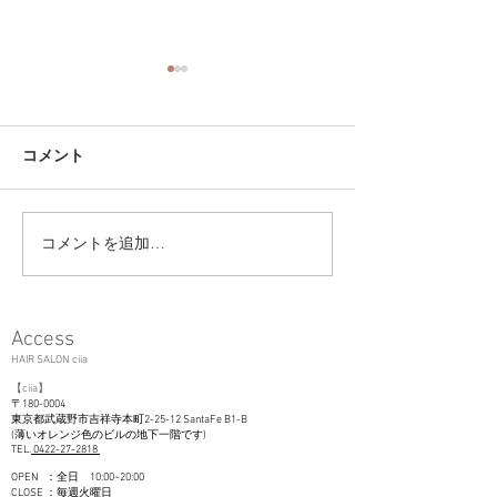
コメント
コメントを追加…
ユニセックス大人ショー
大切なお客様へ＊
トで雰囲気のあるヘアー
以降のマスク着
に＊吉祥寺美容室ciia
て＊
Access
HAIR SALON ciia
【
c
iia
】
〒180-0004
東京都武
蔵野市吉祥寺本町2-25-12 SantaFe B1-B
(薄いオレンジ色のビルの地下一階です)
TEL.
0422-27-2818
OPEN ：全日 10:00~20:00
CLOSE ：毎週火曜日