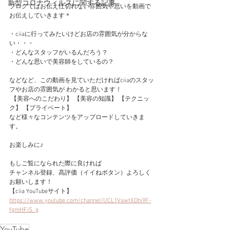
新型コロナウィルスに関する記事
ブログではお伝え仕切れない雰囲気や思いを動画で
お伝えしていきます＊
・ciiaに行ってみたいけどお店の雰囲気が分からな
い・・・
・どんなスタッフがいるんだろう？ 
・どんな思いで美容師をしているの？
などなど、この動画を見ていただければciiaのスタッ
フやお店の雰囲気が わかると思います！
 【美容へのこだわり】 【美容の知識】 【テクニッ
ク】 【プライベート】 
など様々なコンテンツをアップロードしていきま
す。 
お楽しみに♪
もしご覧になられた際に良ければ
チャンネル登録、高評価（イイねボタン）よろしく
お願いします！
【ciia YouTubeサイト】
https://www.youtube.com/channel/UCL1VawtXDhi9F-
fgmHFiS_g
YouTube