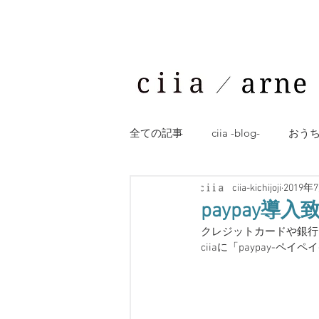
全ての記事
ciia -blog-
おう
ciia-kichijoji
2019年
KOIZUMI -blog-
美容コラム
paypay導
クレジットカードや銀行
ciiaに「paypay-ペ