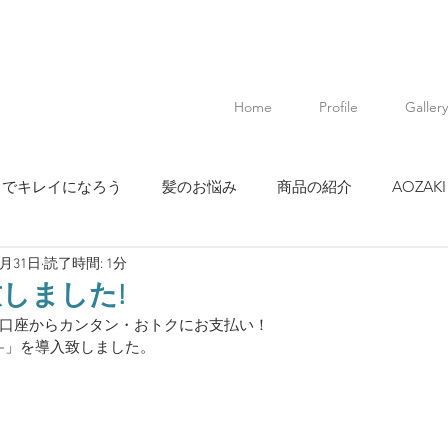
Home
Profile
Gallery
ちでキレイになろう
髪のお悩み
商品の紹介
AOZAKI 
7月31日
読了時間: 1分
新型コロナウィルスに関する記事
入致しました!
口座からカンタン・おトクにお支払い！
イペイ-」を導入致しました。