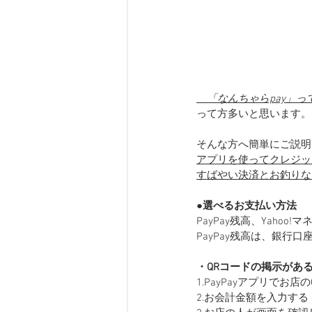
　「なんちゃらpay」
って方多いと思います。
そんな方へ簡単にご説明
アプリを使ってクレジッ
すばやい決済とお釣りな
●
選べるお支払い方法
PayPay残高、Yaho
PayPay残高は、銀行
・QRコードの掲示があ
1.PayPayアプリでお
2.お会計金額を入力する