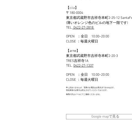
【
c
iia
】
〒180-0004
東京都武
蔵野市吉祥寺本町2-25-12 SantaFe
(薄いオレンジ色のビルの地下一階です)
TEL.
0422-27-2818
OPEN ：全日 10:00~20:00
CLOSE ：毎週火曜日
【
arne】
東京都武蔵野市吉祥寺本町2-20-3
TRES吉祥寺1A
TEL.
04
22-27-1
337
OPEN ：全日 10:00~20:00
CLOSE ：毎週火曜日
申し訳ありませんが、営業のお電話はお取次ぎできかねます。
現在新規のお取引は控えさせていただいております。
御用の方はメールにてご連絡くださいませ。
Google mapで見る