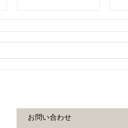
大切なお知らせ｜キッズ・学
202
生カット料金改定について
くお
お問い合わせ