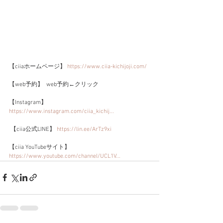
【ciiaホームページ】 
https://www.ciia-kichijoji.com/
​  
【web予約】  web予約←クリック    
【Instagram】 
https://www.instagram.com/ciia_kichij...
​   
 【ciia公式LINE】 
https://lin.ee/ArTz9xi​
​    
【ciia YouTubeサイト】 
https://www.youtube.com/channel/UCL1V...