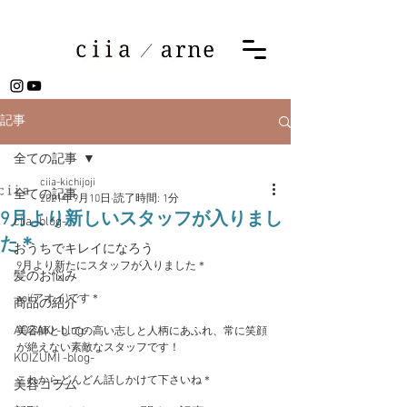
記事
全ての記事
ciia-kichijoji
全ての記事
2021年9月10日
読了時間: 1分
9月より新しいスタッフが入りまし
ciia -blog-
た＊
おうちでキレイになろう
9月より新たにスタッフが入りました＊
髪のお悩み
aoi(アオイ)です＊
商品の紹介
AOZAKI -blog-
美容師としての高い志しと人柄にあふれ、常に笑顔
が絶えない素敵なスタッフです！
KOIZUMI -blog-
これからどんどん話しかけて下さいね＊
美容コラム