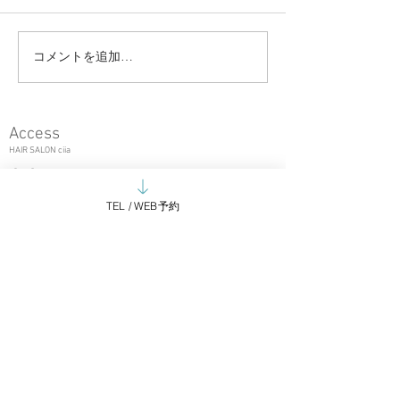
コメントを追加…
大切なお知らせ｜キッ
2026年も ciia/a
ズ・学生カット料金改定
しくお願いいた
について
Access
HAIR SALON ciia
【
c
iia
】
〒180-0004
東京都武
蔵野市吉祥寺本町2-25-12 SantaFe B1-B
TEL / WEB予約
(薄いオレンジ色のビルの地下一階です)
TEL.
0422-27-2818
OPEN ：全日 10:00~20:00
CLOSE ：毎週火曜日
【
arne】
東京都武蔵野市吉祥寺本町2-20-3
TRES吉祥寺1A
TEL.
04
22-27-1
337
OPEN ：全日 10:00~20:00
CLOSE ：毎週火曜日
申し訳ありませんが、営業のお電話はお取次ぎできかねます。
現在新規のお取引は控えさせていただいております。
御用の方はメールにてご連絡くださいませ。