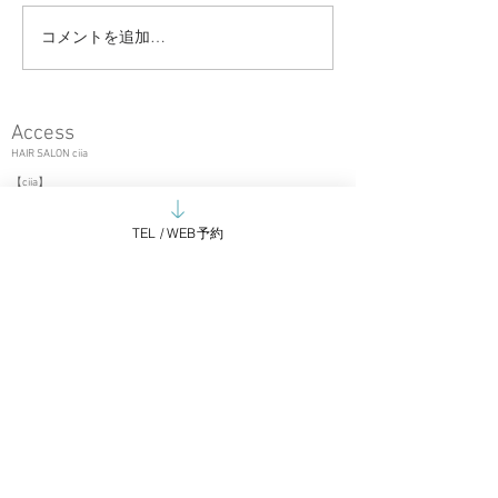
コメントを追加…
ユニセックス大人ショー
大切なお客様へ＊
トで雰囲気のあるヘアー
以降のマスク着
に＊吉祥寺美容室ciia
て＊
Access
HAIR SALON ciia
【
c
iia
】
〒180-0004
東京都武
蔵野市吉祥寺本町2-25-12 SantaFe B1-B
(薄いオレンジ色のビルの地下一階です)
TEL / WEB予約
TEL.
0422-27-2818
OPEN ：全日 10:00~20:00
CLOSE ：毎週火曜日
【
arne】
東京都武蔵野市吉祥寺本町2-20-3
TRES吉祥寺1A
TEL.
04
22-27-1
337
OPEN ：全日 10:00~20:00
CLOSE ：毎週火曜日
申し訳ありませんが、営業のお電話はお取次ぎできかねます。
現在新規のお取引は控えさせていただいております。
御用の方はメールにてご連絡くださいませ。