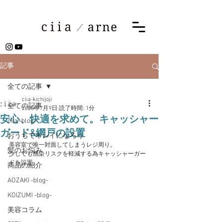
記事
全ての記事
ciia-kichijoji
全ての記事
2020年7月9日
読了時間: 1分
安心、快適を求めて。キャッシャー
ciia -blog-
ガード&網戸の設置
おうちでキレイになろう
美容室で唯一対面してしまうレジ周り。
髪のお悩み
少しでも感染リスクを軽減する為キャッシャーガー
ドを設置。
商品の紹介
AOZAKI -blog-
KOIZUMI -blog-
美容コラム