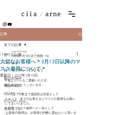
記事
全ての記事
ciia-kichijoji
全ての記事
2023年3月9日
読了時間: 1分
大切なお客様へ＊3月13日以降のマ
ciia -blog-
スク着用について＊
おうちでキレイになろう
更新日：
2023年3月10日
髪のお悩み
平素よりciia をご愛顧いただき、
誠にありがとうございます。
商品の紹介
AOZAKI -blog-
ciiaでは、これまで感染防止対策として
スタッフ・全てのお客さまにマスクの着用をお願い
KOIZUMI -blog-
してまいりました。
この度、マスク緩和へと一歩として
美容コラム
“お客様の着用は、お客様の判断に委ねたいと思いま