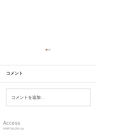
コメント
コメントを追加…
ユニセックス大人ショー
酸性ストレート
トで雰囲気のあるヘアー
ー&アフター＊
に＊吉祥寺美容室ciia
室ciia
Access
HAIR SALON ciia