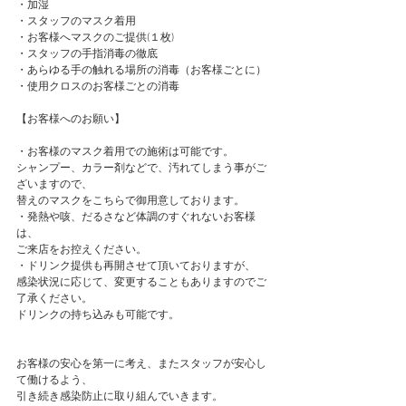
・加湿
・スタッフのマスク着用
・お客様へマスクのご提供(１枚)
・スタッフの手指消毒の徹底
・あらゆる手の触れる場所の消毒（お客様ごとに）
・使用クロスのお客様ごとの消毒
【お客様へのお願い】
・お客様のマスク着用での施術は可能です。
シャンプー、カラー剤などで、汚れてしまう事がご
ざいますので、
替えのマスクをこちらで御用意しております。
・発熱や咳、だるさなど体調のすぐれないお客様
は、
ご来店をお控えください。
・ドリンク提供も再開させて頂いておりますが、
感染状況に応じて、変更することもありますのでご
了承ください。
ドリンクの持ち込みも可能です。
お客様の安心を第一に考え、またスタッフが安心し
て働けるよう、
引き続き感染防止に取り組んでいきます。