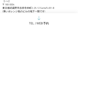
【
c
iia
】
〒180-0004
東京都武
蔵野市吉祥寺本町2-25-12 SantaFe B1-B
(薄いオレンジ色のビルの地下一階です)
TEL.
0422-27-2818
OPEN ：全日 10:00~20:00
TEL / WEB予約
CLOSE ：毎週火曜日
【
arne】
東京都武蔵野市吉祥寺本町2-20-3
TRES吉祥寺1A
TEL.
04
22-27-1
337
OPEN ：全日 10:00~20:00
CLOSE ：毎週火曜日
申し訳ありませんが、営業のお電話はお取次ぎできかねます。
現在新規のお取引は控えさせていただいております。
御用の方はメールにてご連絡くださいませ。
Google mapで見る
​LINE＠でお問い合わせいただけます