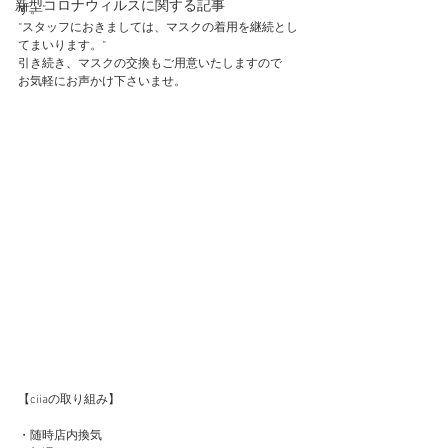
新型コロナウィルスに関する記事
す。“
“スタッフにおきましては、マスクの着用を継続とし
てまいります。“
引き続き、マスクの交換もご用意いたしますので
お気軽にお声かけ下さいませ。
【ciiaの取り組み】
・随時店内換気