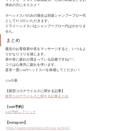
リラクゼーションや眼精疲労、心身の回復などをお
求めの方にオススメ＊
※ヘッドスパのみの場合は別途シャンプーブロー代
として¥1,650-いただきます。
ドライヘッドスパはシャンプーブロー代はかかりま
せん。
まとめ
最近のお客様肩や首をマッサージすると、いつもよ
りかなりコリを感じます。
肩や首に疲れが溜まっている証拠ですね(^^;;
コリは心身共に疲れを伴います。
是非一度ciiaのヘッドスパを体感してください！
ciia小泉
【新型コロナウイルスに関する記事】
新型コロナウイルスに関する記事まとめ
【
web予約
】
web予約←クリック
【Instagram】
https://www.instagram.com/ciia_kichijoji/