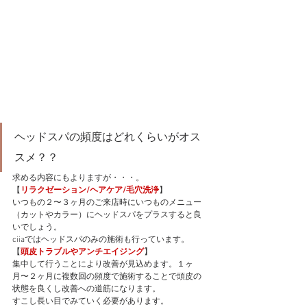
ヘッドスパの頻度はどれくらいがオス
スメ？？
求める内容にもよりますが・・・。
【
リラクゼーション/ヘアケア/毛穴洗浄
】
いつもの２〜３ヶ月のご来店時にいつものメニュー
（カットやカラー）にヘッドスパをプラスすると良
いでしょう。
ciiaではヘッドスパのみの施術も行っています。
【
頭皮トラブルやアンチエイジング
】
集中して行うことにより改善が見込めます。１ヶ
月〜２ヶ月に複数回の頻度で施術することで頭皮の
状態を良くし改善への道筋になります。
すこし長い目でみていく必要があります。