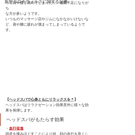
新型コロナウィルスに関する記事
って肩や腰を痛めてしまったり、運動不足になりが
ち
な方が多いようです。
いつものマッサージ店やジムになかなかいけないな
ど、肩や腰に疲れが溜まってしまっているようで
す。
【
ヘッドスパで心身ともにリラックスを＊
】
ヘッドスパはリラクゼーション効果意外に様々な効
果を発揮します。
ヘッドスパがもたらす効果
・
血行促進
頭皮を揉みほぐすことにより頭、顔の血行を良くし