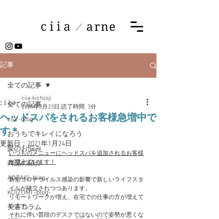
記事
全ての記事
ciia-kichijoji
全ての記事
2020年8月23日
読了時間: 3分
ヘッドスパをされるお客様急増中で
ciia -blog-
す＊
おうちでキレイになろう
更新日：
2021年1月24日
髪のお悩み
いつものメニューにヘッドスパを追加されるお客様
が増えています！
商品の紹介
AOZAKI -blog-
新型コロナウイルス感染の影響で新しいライフスタ
イルが確立されつつあります。
KOIZUMI -blog-
リモートワークが増え、在宅での仕事の方が増えて
います。
美容コラム
それに伴い普段のデスクではないので姿勢が悪くな