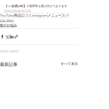
【ciia
公式LINE】
※質問等も受け付けております
https://lin.ee/ArTz9xi
YouTube
商品
口コミ
instagram
メニュー
スパ
ciia -blog-
髪のお悩み
すべて表示
最新記事