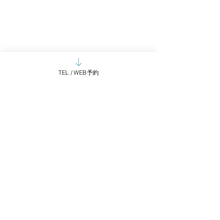
TEL / WEB予約
コメント
コメントを追加…
ユニセックス大人ショー
大切なお客様へ＊
トで雰囲気のあるヘアー
以降のマスク着
に＊吉祥寺美容室ciia
て＊
Access
HAIR SALON ciia
【
c
iia
】