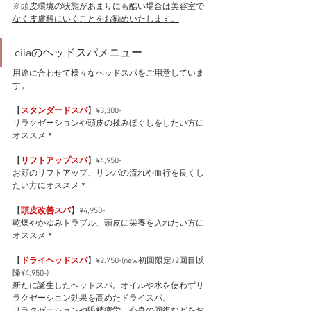
※
頭皮環境の状態があまりにも酷い場合は美容室で
なく皮膚科にいくことをお勧めいたします。
ciiaのヘッドスパメニュー
用途に合わせて様々なヘッドスパをご用意していま
す。
【
スタンダードスパ
】¥3,300-
リラクゼーションや頭皮の揉みほぐしをしたい方に
オススメ＊
【
リフトアップスパ
】¥4,950-
お顔のリフトアップ、リンパの流れや血行を良くし
たい方にオススメ＊
【
頭皮改善スパ
】¥4,950-
乾燥やかゆみトラブル、頭皮に栄養を入れたい方に
オススメ＊
【
ドライヘッドスパ
】¥2.750-(new初回限定/2回目以
降¥4,950-)
新たに誕生したヘッドスパ。オイルや水を使わずリ
ラクゼーション効果を高めたドライスパ。