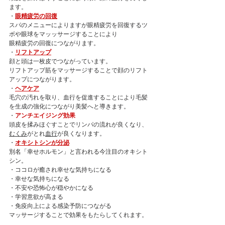
ます。
・
眼精疲労の回復
スパのメニューによりますが眼精疲労を回復するツ
ボや眼球をマッッサージすることにより
眼精疲労の回復につながります。
・
リフトアップ
顔と頭は一枚皮でつながっています。
リフトアップ筋をマッサージすることで顔のリフト
アップにつながります。
・
ヘアケア
毛穴の汚れを取り、血行を促進することにより毛髪
を生成の強化につながり美髪へと導きます。
・
アンチエイジング効果
頭皮を揉みほぐすことでリンパの流れが良くなり、
むくみ
がとれ
血行
が良くなります。
・
オキシトシンが分泌
別名「幸せホルモン」と言われる今注目のオキシト
シン。
・ココロが癒され幸せな気持ちになる
・幸せな気持ちになる
・不安や恐怖心が穏やかになる
・学習意欲が高まる
・免疫向上による感染予防につながる
マッサージすることで効果をもたらしてくれます。