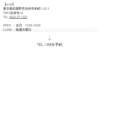
【
arne】
東京都武蔵野市吉祥寺本町2-20-3
TRES吉祥寺1A
TEL.
04
22-27-1
337
OPEN ：全日 10:00~20:00
CLOSE ：毎週火曜日
申し訳ありませんが、営業のお電話はお取次ぎできかねます。
現在新規のお取引は控えさせていただいております。
TEL / WEB予約
御用の方はメールにてご連絡くださいませ。
Google mapで見る
​LINE＠でお問い合わせいただけます
お問い合わせ