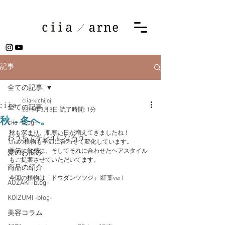
記事
全ての記事
ciia-kichijoji
全ての記事
2019年3月8日
読了時間: 1分
秋→冬へ。
ciia -blog-
秋も深まり、肌寒い日が増えてきましたね！
おうちでキレイになろう
ciiaの植物も季節に合わせて変化しています。
季節に敏感に、そしてそれに合わせたヘアスタイル
髪のお悩み
もご提案させていただいてます。
商品の紹介
今回の植物は「ドウダンツツジ」(紅葉ver)
AOZAKI -blog-
KOIZUMI -blog-
美容コラム