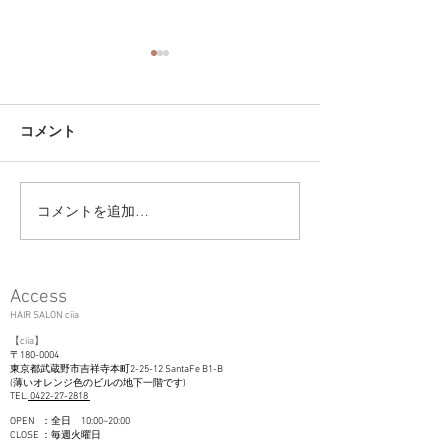
コメント
コメントを追加…
大切なお知らせ｜キッ
2026年も ciia/a
ズ・学生カット料金改定
しくお願いいた
について
Access
HAIR SALON ciia
【
c
iia
】
〒180-0004
東京都武
蔵野市吉祥寺本町2-25-12 SantaFe B1-B
(薄いオレンジ色のビルの地下一階です)
TEL.
0422-27-2818
OPEN ：全日 10:00~20:00
CLOSE ：毎週火曜日