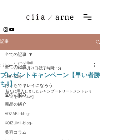
記事
全ての記事
ciia-kichijoji
全ての記事
2019年6月21日
読了時間: 1分
プレゼントキャンペーン【早い者勝
ciia -blog-
ち!!】
おうちでキレイになろう
新たに導入しましたシャンプートリートメントシリ
髪のお悩み
ーズ【SEE SAW】
商品の紹介
AOZAKI -blog-
KOIZUMI -blog-
美容コラム