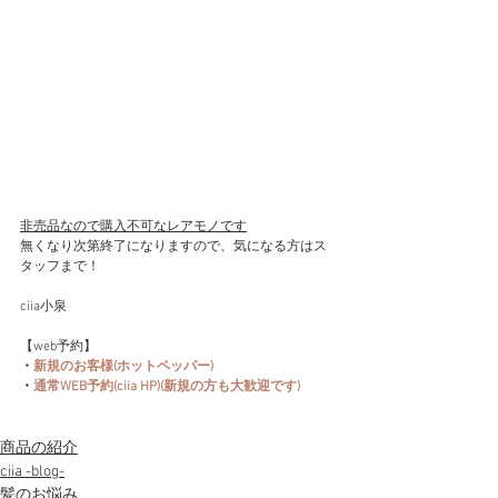
非売品なので購入不可なレアモノです
無くなり次第終了になりますので、気になる方はス
タッフまで！
ciia小泉
【web予約】
・
新規のお客様(ホットペッパー)
・
通常WEB予約(ciia HP)
(新規の方も大歓迎です)
商品の紹介
ciia -blog-
髪のお悩み