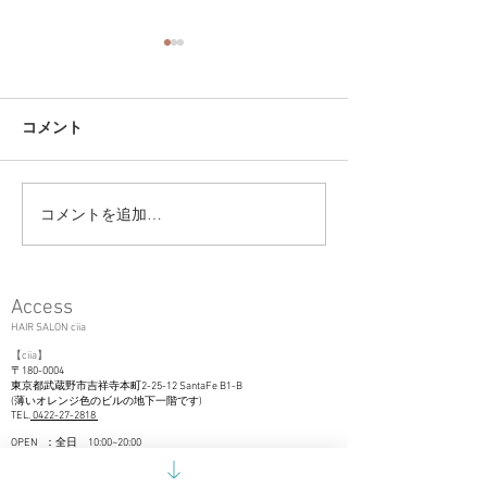
コメント
コメントを追加…
ユニセックス大人ショー
大切なお客様へ＊
トで雰囲気のあるヘアー
以降のマスク着
に＊吉祥寺美容室ciia
て＊
Access
HAIR SALON ciia
【
c
iia
】
〒180-0004
東京都武
蔵野市吉祥寺本町2-25-12 SantaFe B1-B
(薄いオレンジ色のビルの地下一階です)
TEL.
0422-27-2818
OPEN ：全日 10:00~20:00
CLOSE ：毎週火曜日